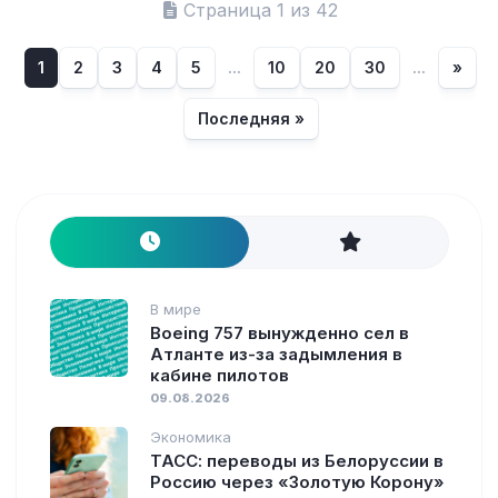
Страница 1 из 42
1
2
3
4
5
...
10
20
30
...
»
Последняя »
В мире
Boeing 757 вынужденно сел в
Атланте из-за задымления в
кабине пилотов
09.08.2026
Экономика
ТАСС: переводы из Белоруссии в
Россию через «Золотую Корону»