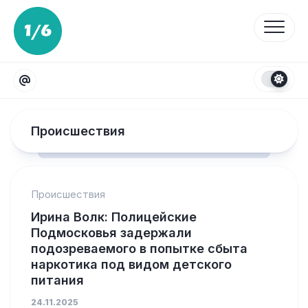
Перейти
к
содержанию
Происшествия
Происшествия
Ирина Волк: Полицейские
Подмосковья задержали
подозреваемого в попытке сбыта
наркотика под видом детского
питания
24.11.2025