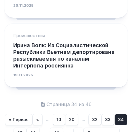
20.11.2025
Происшествия
Ирина Волк: Из Социалистической
Республики Вьетнам депортирована
разыскиваемая по каналам
Интерпола россиянка
19.11.2025
Страница 34 из 46
« Первая
«
...
10
20
...
32
33
34