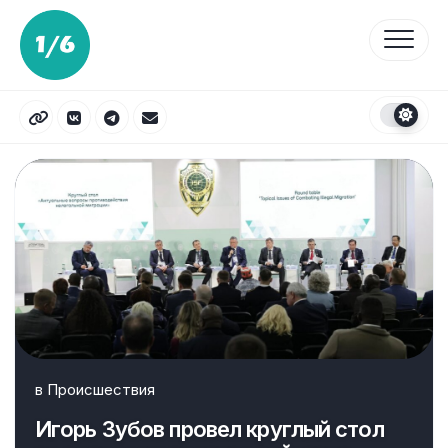
Перейти
к
содержанию
в
Происшествия
Игорь Зубов провел круглый стол