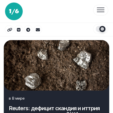
Перейти
к
содержанию
в
В мире
Reuters: дефицит скандия и иттрия