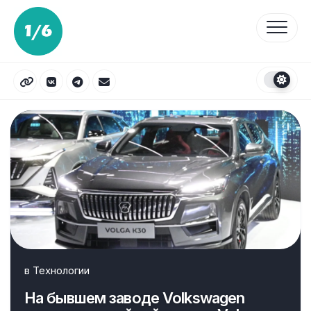
Перейти
к
содержанию
в
Технологии
На бывшем заводе Volkswagen