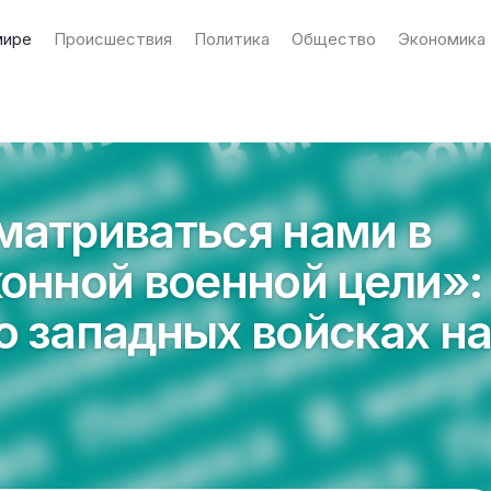
мире
Происшествия
Политика
Общество
Экономика
матриваться нами в
конной военной цели»:
о западных войсках н