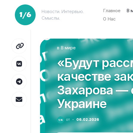
Перейти
к
Главное
В 
Новости. Интервью.
содержанию
Смыслы.
О Нас
в
В мире
«Будут расс
качестве за
Захарова — 
Украине
от
·
06.02.2026