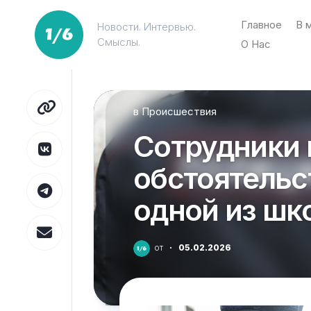
Перейти
к
Главное
В 
Новости. Интервью.
содержанию
Смыслы.
О Нас
в
Происшествия
Сотрудники
обстоятельс
одной из шк
от
·
05.02.2026