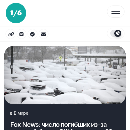
Перейти
к
содержанию
в
В мире
Fox News: число погибших из-за