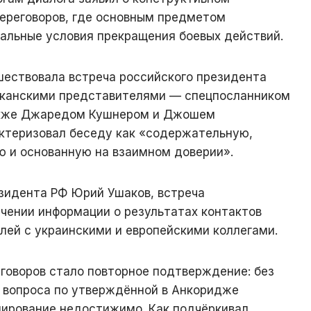
переговоров, где основным предметом
альные условия прекращения боевых действий.
ествовала встреча российского президента
иканскими представителями — спецпосланником
акже Джаредом Кушнером и Джошем
ктеризовал беседу как «содержательную,
ю и основанную на взаимном доверии».
зидента РФ Юрий Ушаков, встреча
чении информации о результатах контактов
лей с украинскими и европейскими коллегами.
оворов стало повторное подтверждение: без
 вопроса по утверждённой в Анкоридже
лирование недостижимо. Как подчёркивал