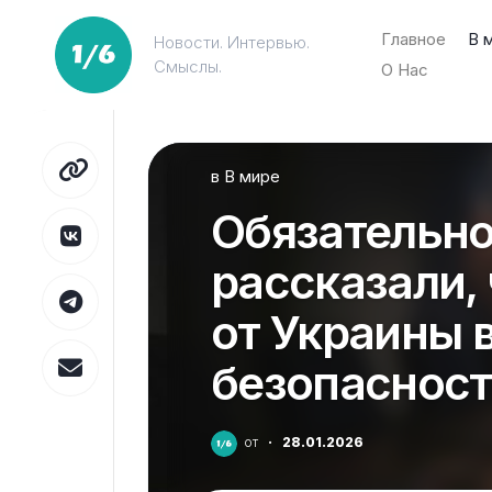
Перейти
к
Главное
В 
Новости. Интервью.
содержанию
Смыслы.
О Нас
в
В мире
Обязательно
рассказали,
от Украины 
безопаснос
от
·
28.01.2026