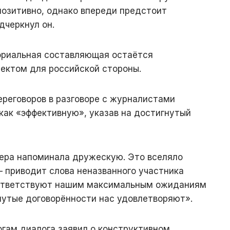
позитивно, однако впереди предстоит
дчеркнул он.
ториальная составляющая остаётся
ектом для российской стороны.
ереговоров в разговоре с журналистами
как «эффективную», указав на достигнутый
фера напоминала дружескую. Это вселяло
 приводит слова неназванного участника
оответствуют нашим максимальным ожиданиям
нутые договорённости нас удовлетворяют».
огам диалога заявил о конструктивном