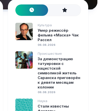
Культура
Умер режиссёр
фильма «Маска» Чак
Рассел
06.08.2026
Происшествия
За демонстрацию
татуировки с
нацистской
символикой житель
Саранска приговорён
к девяти месяцам
колонии
06.08.2026
Наука
Стали известны
факторы