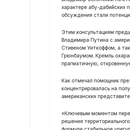
характере абу-дабийских 
обсуждения стали потенци
Этим консультациям предш
Владимира Путина с амер
Стивеном Уиткоффом, а т
Грюнбаумом. Кремль охара
прагматичную, откровенну
Как отмечал помощник пре
концентрировалась на полу
американских представите
«Ключевым моментом перег
решения территориального
формуле стабильное урегу