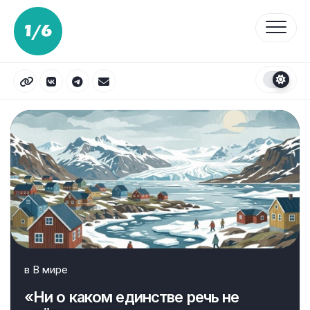
Перейти
к
содержанию
в
В мире
«Ни о каком единстве речь не