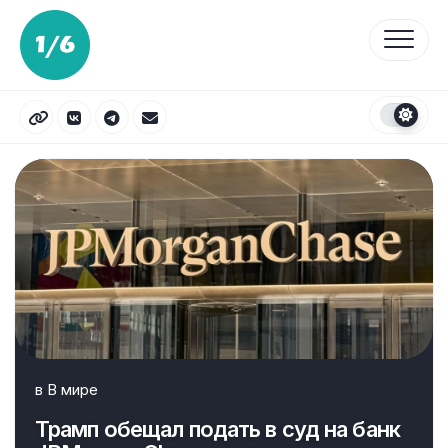
Перейти
к
содержанию
в
В мире
Трамп обещал подать в суд на банк