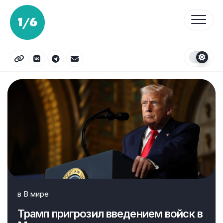
Перейти
к
содержанию
в
В мире
Трамп пригрозил введением войск в