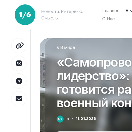
Перейти
к
Главное
В 
Новости. Интервью.
содержанию
Смыслы.
О Нас
в
В мире
«Самопрово
лидерство»:
готовится р
военный кон
от
·
11.01.2026