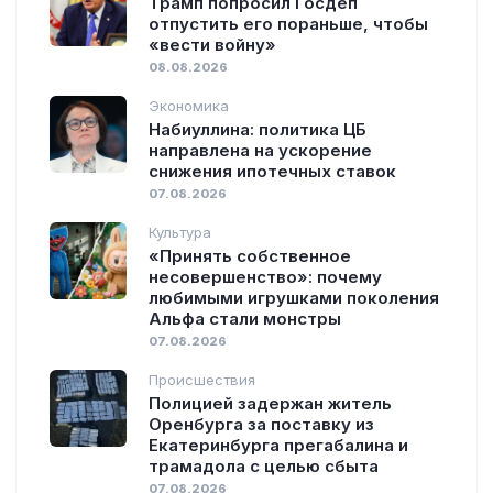
Трамп попросил Госдеп
отпустить его пораньше, чтобы
«вести войну»
08.08.2026
Экономика
Набиуллина: политика ЦБ
направлена на ускорение
снижения ипотечных ставок
07.08.2026
Культура
«Принять собственное
несовершенство»: почему
любимыми игрушками поколения
Альфа стали монстры
07.08.2026
Происшествия
Полицией задержан житель
Оренбурга за поставку из
Екатеринбурга прегабалина и
трамадола с целью сбыта
07.08.2026