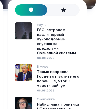
Наука
ESO: астрономы
нашли первый
луноподобный
спутник за
пределами
Солнечной системы
08.08.2026
В мире
Трамп попросил
Госдеп отпустить его
пораньше, чтобы
«вести войну»
08.08.2026
Экономика
Набиуллина: политика
ЦБ направлена на