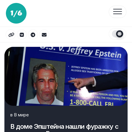
Перейти
к
содержанию
в
В мире
В доме Эпштейна нашли фуражку с