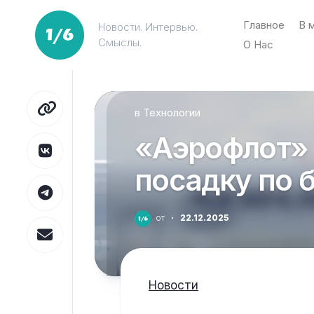
Перейти
к
Главное
В 
Новости. Интервью.
содержанию
Смыслы.
О Нас
в
Технологии
«Аэрофлот» 
посадку по 
от
·
22.12.2025
Новости