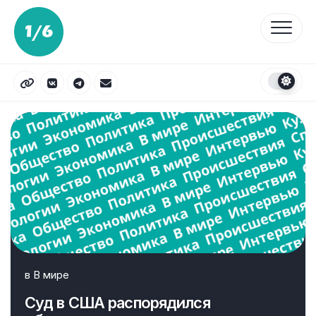
Перейти
к
содержанию
в
В мире
Суд в США распорядился