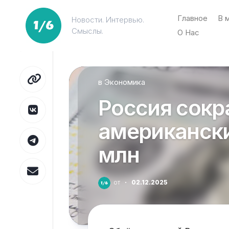
Перейти
к
Главное
В 
Новости. Интервью.
содержанию
Смыслы.
О Нас
в
Экономика
Россия сокр
американски
млн
от
·
02.12.2025