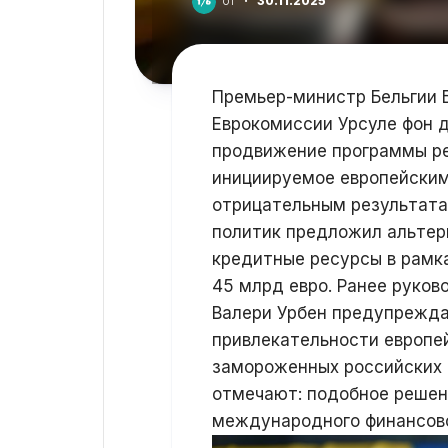
от
·
30.11.2025
Премьер-министр Бельгии 
Еврокомиссии Урсуле фон д
продвижение программы ре
инициируемое европейским
отрицательным результатам
политик предложил альтер
кредитные ресурсы в рамк
45 млрд евро. Ранее руков
Валери Урбен предупрежда
привлекательности европей
замороженных российских 
отмечают: подобное решен
международного финансово