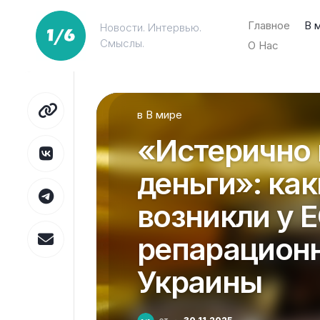
Перейти
к
Главное
В 
Новости. Интервью.
содержанию
Смыслы.
О Нас
в
В мире
«Истерично 
деньги»: ка
возникли у 
репарационн
Украины