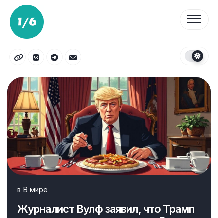
Перейти
к
содержанию
в
В мире
Журналист Вулф заявил, что Трамп