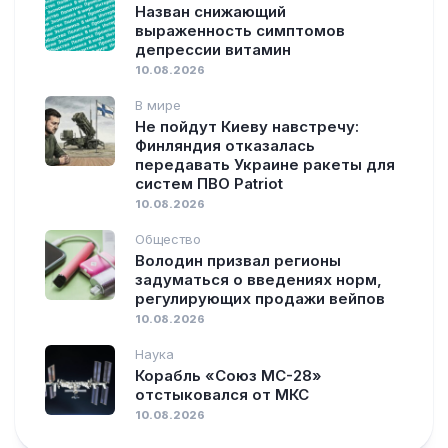
Назван снижающий
выраженность симптомов
депрессии витамин
10.08.2026
В мире
Не пойдут Киеву навстречу:
Финляндия отказалась
передавать Украине ракеты для
систем ПВО Patriot
10.08.2026
Общество
Володин призвал регионы
задуматься о введениях норм,
регулирующих продажи вейпов
10.08.2026
Наука
Корабль «Союз МС-28»
отстыковался от МКС
10.08.2026