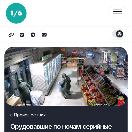
Перейти
к
содержанию
в
Происшествия
Орудовавшие по ночам серийные