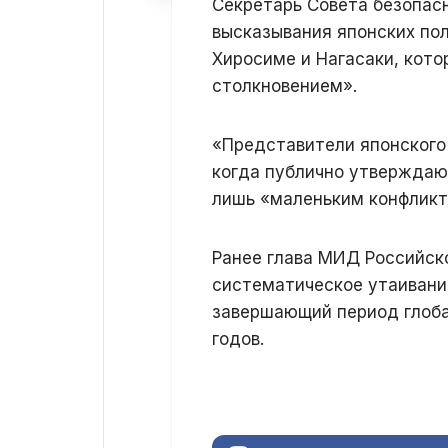
Секретарь Совета безопас
высказывания японских по
Хиросиме и Нагасаки, кот
столкновением».
«Представители японского
когда публично утверждают
лишь «маленьким конфликт
Ранее глава МИД Российск
систематическое утаивани
завершающий период глоба
годов.