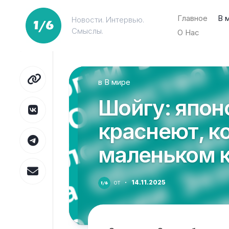
Перейти
к
Главное
В 
Новости. Интервью.
содержанию
Смыслы.
О Нас
в
В мире
Шойгу: япон
краснеют, ко
маленьком 
от
·
14.11.2025