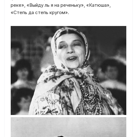
реке», «Выйду ль я на реченьку», «Катюша»,
«Степь да степь кругом».