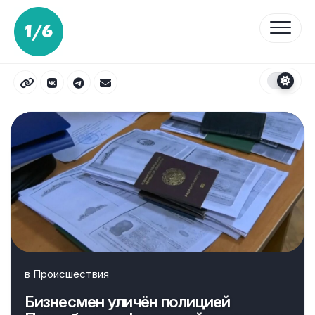
Перейти
к
содержанию
в
Происшествия
Бизнесмен уличён полицией