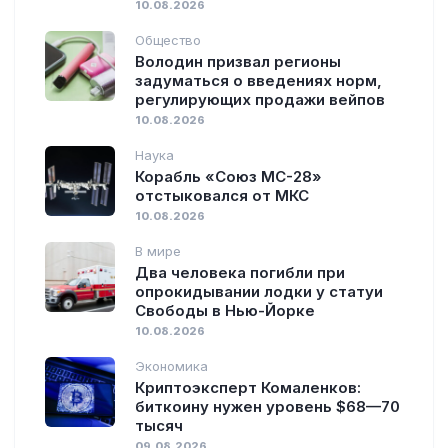
10.08.2026
Общество
Володин призвал регионы
задуматься о введениях норм,
регулирующих продажи вейпов
10.08.2026
Наука
Корабль «Союз МС-28»
отстыковался от МКС
10.08.2026
В мире
Два человека погибли при
опрокидывании лодки у статуи
Свободы в Нью-Йорке
10.08.2026
Экономика
Криптоэксперт Комаленков:
биткоину нужен уровень $68—70
тысяч
09.08.2026