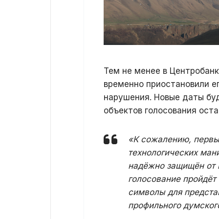
Тем не менее в Центробанк
временно приостановили е
нарушения. Новые даты бу
объектов голосования ост
«К сожалению, первы
технологических ман
надёжно защищён от и
голосование пройдёт 
символы для предста
профильного думског