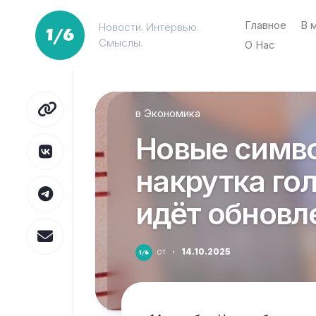
Перейти
к
Главное
В 
Новости. Интервью.
содержанию
Смыслы.
О Нас
в
Экономика
Новые симво
накрутка гол
идёт обновл
от
·
14.10.2025