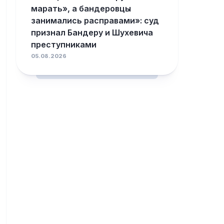
марать», а бандеровцы
занимались расправами»: суд
признал Бандеру и Шухевича
преступниками
05.08.2026