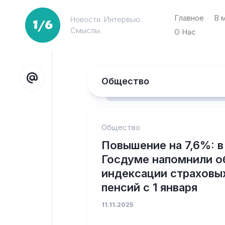
Перейти
к
Главное
В 
Новости. Интервью.
содержанию
Смыслы.
О Нас
Общество
Общество
Повышение на 7,6%: в
Госдуме напомнили о
индексации страховы
пенсий с 1 января
11.11.2025