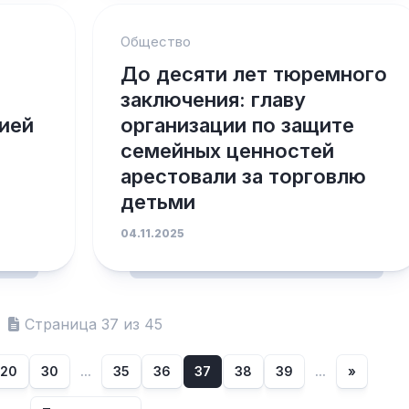
Общество
До десяти лет тюремного
заключения: главу
ией
организации по защите
семейных ценностей
арестовали за торговлю
детьми
04.11.2025
Страница 37 из 45
20
30
...
35
36
37
38
39
...
»