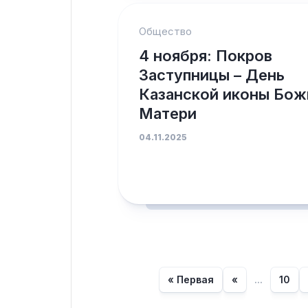
Общество
4 ноября: Покров
Заступницы – День
Казанской иконы Бож
Матери
04.11.2025
« Первая
«
...
10