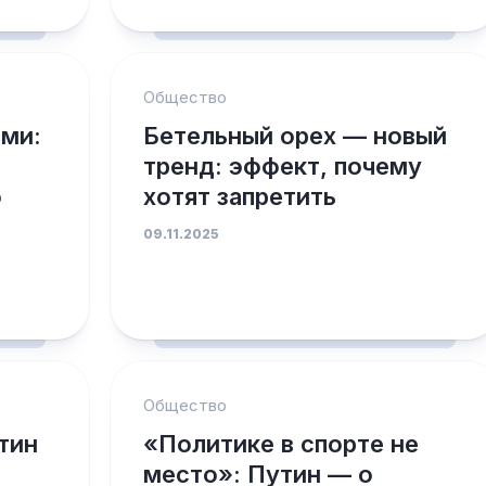
Общество
ами:
Бетельный орех — новый
тренд: эффект, почему
о
хотят запретить
09.11.2025
Общество
тин
«Политике в спорте не
место»: Путин — о