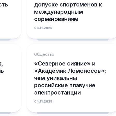
сть
допуске спортсменов к
международным
соревнованиям
08.11.2025
Общество
,
«Северное сияние» и
нь
«Академик Ломоносов»:
чем уникальны
российские плавучие
электростанции
04.11.2025