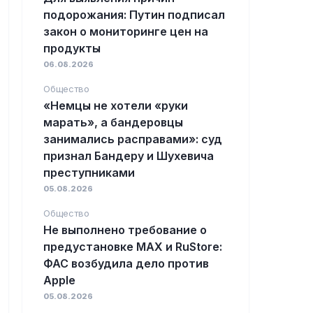
подорожания: Путин подписал
закон о мониторинге цен на
продукты
06.08.2026
Общество
«Немцы не хотели «руки
марать», а бандеровцы
занимались расправами»: суд
признал Бандеру и Шухевича
преступниками
05.08.2026
Общество
Не выполнено требование о
предустановке MAX и RuStore:
ФАС возбудила дело против
Apple
05.08.2026