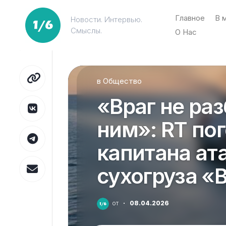
Перейти
к
Главное
В 
Новости. Интервью.
содержанию
Смыслы.
О Нас
в
Общество
«Враг не раз
ним»: RT по
капитана ат
сухогруза «
от
·
08.04.2026