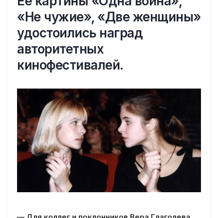
Её картины «Одна война»,
«Не чужие», «Две женщины»
удостоились наград
авторитетных
кинофестивалей.
— Для коллег и поклонников Вера Глаголева