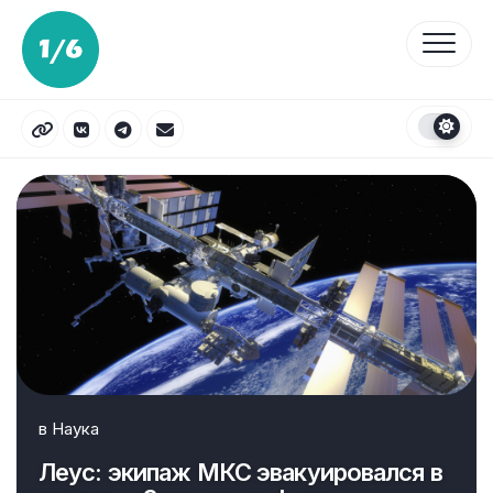
Перейти
к
содержанию
в
Наука
Леус: экипаж МКС эвакуировался в