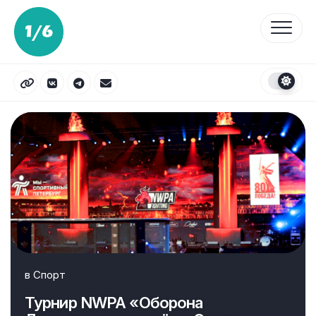
Перейти
к
содержанию
в
Спорт
Турнир NWPA «Оборона