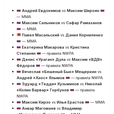
Андрей Евдокимов
vs
Максим Широян
— MMA
Максим Сальников
vs
Сафар Рамазанов
— MMA
Павел Масальский
vs
Данил Корниленко
— MMA
Екатерина Макарова
vs
Кристина
Степанян
— правила NWPA
Денис «Ураган» Дула
vs
Максим «ВДВ»
Фёдоров
— правила NWPA
Вячеслав «Бешеный Бык» Мещеркин
vs
Андрей «Хаос» Ялымов
— правила NWPA
Эдуард «Тедди» Кузьминов
vs
Николай
«Колин Варвар» Горбунов
— правила
NWPA
Максим Кирзо
vs
Илья Ерастов
— MMA
Анвар Магомаев
vs
Владимир