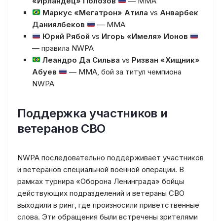
«Ирландец» Полозов
— MMA
Маркус «Мегатрон» Атила
vs
Анварбек
Даниялбеков
— MMA
Юрий Рябой
vs
Игорь «Имеля» Ионов
— правила NWPA
Леандро Да Сильва
vs
Ризван «Хищник»
Абуев
— MMA, бой за титул чемпиона
NWPA
Поддержка участников и
ветеранов СВО
NWPA последовательно поддерживает участников
и ветеранов специальной военной операции. В
рамках турнира «Оборона Ленинграда» бойцы
действующих подразделений и ветераны СВО
выходили в ринг, где произносили приветственные
слова. Эти обращения были встречены зрителями