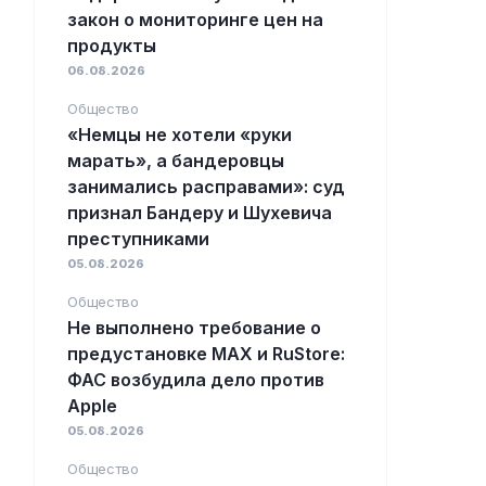
закон о мониторинге цен на
продукты
06.08.2026
Общество
«Немцы не хотели «руки
марать», а бандеровцы
занимались расправами»: суд
признал Бандеру и Шухевича
преступниками
05.08.2026
Общество
Не выполнено требование о
предустановке MAX и RuStore:
ФАС возбудила дело против
Apple
05.08.2026
Общество