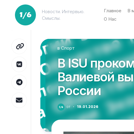
Перейти
к
Главное
В 
Новости. Интервью.
содержанию
Смыслы.
О Нас
в
Спорт
В ISU проко
Валиевой вы
России
от
·
19.01.2026