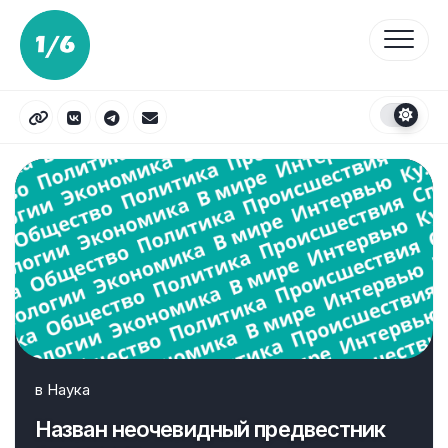
Перейти
к
содержанию
в
Наука
Назван неочевидный предвестник