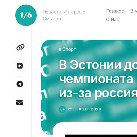
Перейти
к
Главное
В 
Новости. Интервью.
содержанию
Смыслы.
О Нас
в
Спорт
В Эстонии д
чемпионата 
из-за росси
от
·
03.01.2026