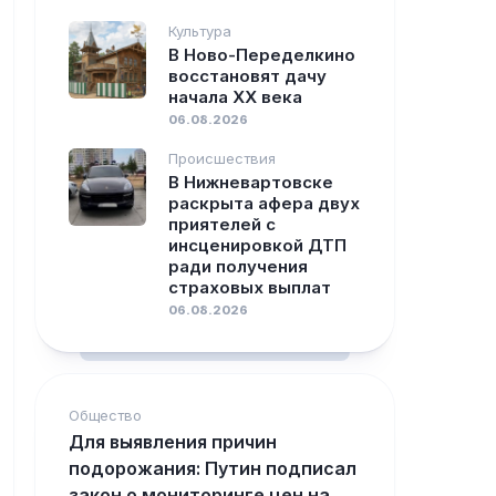
Культура
В Ново-Переделкино
восстановят дачу
начала XX века
06.08.2026
Происшествия
В Нижневартовске
раскрыта афера двух
приятелей с
инсценировкой ДТП
ради получения
страховых выплат
06.08.2026
Общество
Для выявления причин
подорожания: Путин подписал
закон о мониторинге цен на