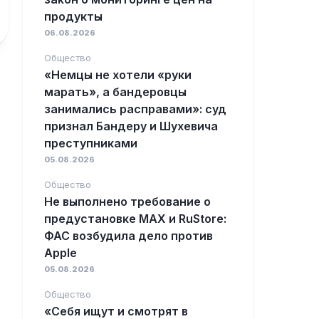
продукты
06.08.2026
Общество
«Немцы не хотели «руки
марать», а бандеровцы
занимались расправами»: суд
признал Бандеру и Шухевича
преступниками
05.08.2026
Общество
Не выполнено требование о
предустановке MAX и RuStore:
ФАС возбудила дело против
Apple
05.08.2026
Общество
«Себя ищут и смотрят в