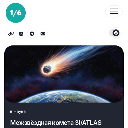
Перейти
к
содержанию
в
Наука
Межзвёздная комета 3I/ATLAS