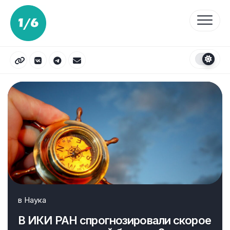
Перейти
к
содержанию
в
Наука
В ИКИ РАН спрогнозировали скорое