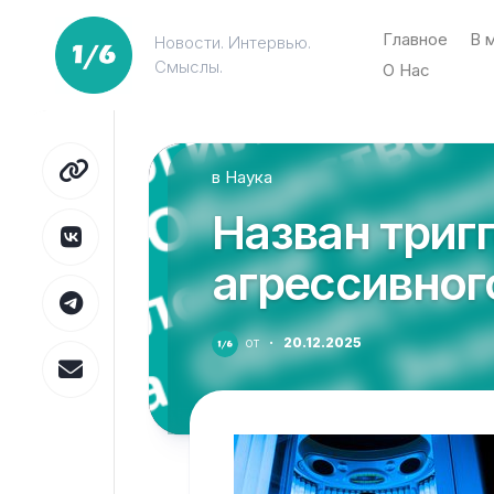
Перейти
к
Главное
В 
Новости. Интервью.
содержанию
Смыслы.
О Нас
в
Наука
Назван триг
агрессивног
от
·
20.12.2025