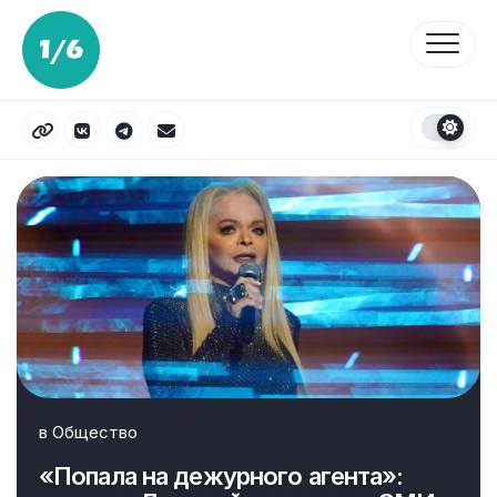
Перейти
к
содержанию
в
Общество
«Попала на дежурного агента»: