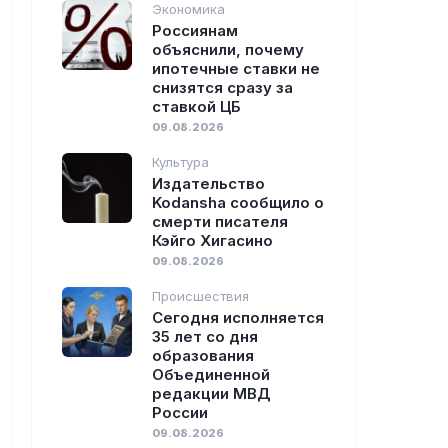
Экономика
Россиянам
объяснили, почему
ипотечные ставки не
снизятся сразу за
ставкой ЦБ
09.08.2026
Культура
Издательство
Kodansha сообщило о
смерти писателя
Кэйго Хигасино
09.08.2026
Происшествия
Сегодня исполняется
35 лет со дня
образования
Объединенной
редакции МВД
России
09.08.2026