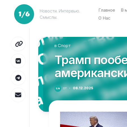
Перейти
к
Главное
В 
Новости. Интервью.
содержанию
Смыслы.
О Нас
в
Спорт
Трамп пооб
американск
от
·
06.12.2025