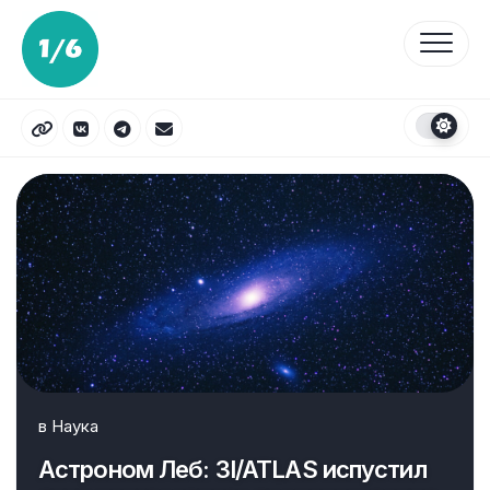
Перейти
к
содержанию
в
Наука
Астроном Леб: 3I/ATLAS испустил