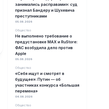
занимались расправами»: суд
признал Бандеру и Шухевича
преступниками
05.08.2026
Общество
Не выполнено требование о
предустановке MAX и RuStore:
ФАС возбудила дело против
Apple
05.08.2026
Общество
«Себя ищут и смотрят в
будущее»: Путин — об
участниках конкурса «Большая
перемена»
04.08.2026
Общество