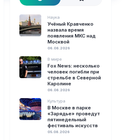
Наука
Учёный Кравченко
назвала время
появления МКС над
Москвой
06.08.2026
В мире
Fox News: несколько
человек погибли при
стрельбе в Северной
Каролине
06.08.2026
Культура
В Москве в парке
«Зарядье» проведут
пяти­недельный
фестиваль искусств
05.08.2026