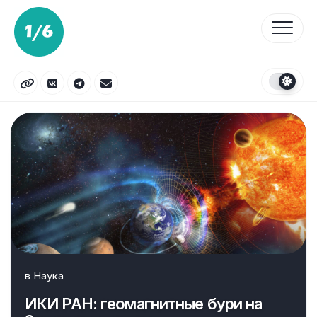
Перейти
к
содержанию
в
Наука
ИКИ РАН: геомагнитные бури на