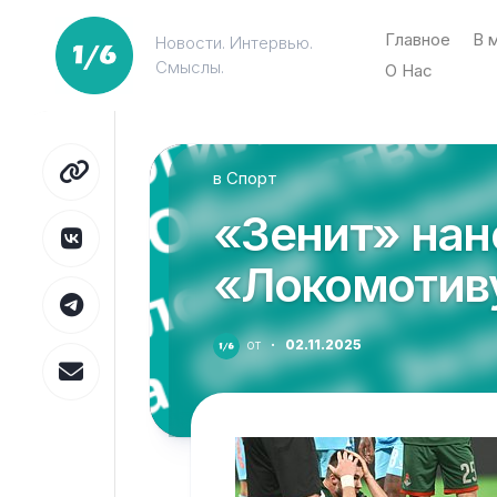
Перейти
к
Главное
В 
Новости. Интервью.
содержанию
Смыслы.
О Нас
в
Спорт
«Зенит» нан
«Локомотиву
от
·
02.11.2025