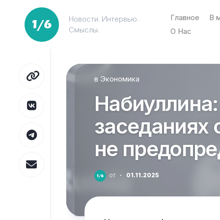
Перейти
к
Главное
В 
Новости. Интервью.
содержанию
Смыслы.
О Нас
в
Экономика
Набиуллина:
заседаниях 
не предопре
от
·
01.11.2025