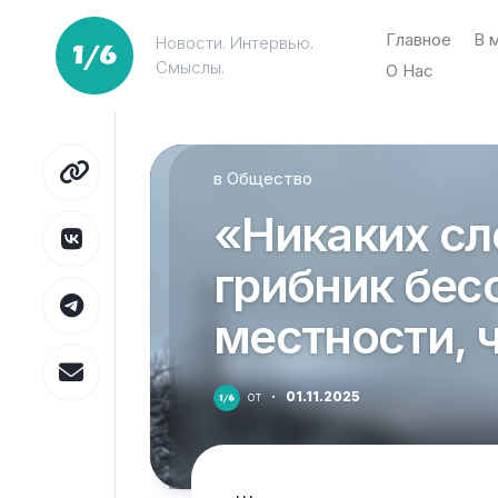
Перейти
к
Главное
В 
Новости. Интервью.
содержанию
Смыслы.
О Нас
в
Общество
«Никаких сл
грибник бес
местности, 
от
·
01.11.2025