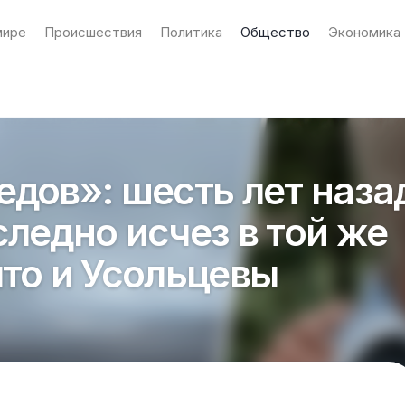
мире
Происшествия
Политика
Общество
Экономика
едов»: шесть лет наза
следно исчез в той же
что и Усольцевы