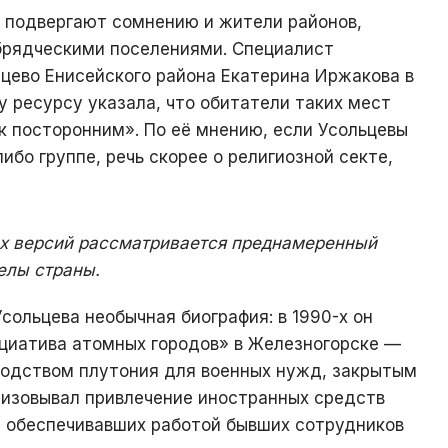
х подвергают сомнению и жители районов,
рядческими поселениями. Специалист
цево Енисейского района Екатерина Иржакова в
 ресурсу указала, что обитатели таких мест
к посторонним». По её мнению, если Усольцевы
ибо группе, речь скорее о религиозной секте,
х версий рассматривается преднамеренный
елы страны.
Усольцева необычная биография: в 1990-х он
циатива атомных городов» в Железногорске —
водством плутония для военных нужд, закрытым
анизовывал привлечение иностранных средств
, обеспечивавших работой бывших сотрудников