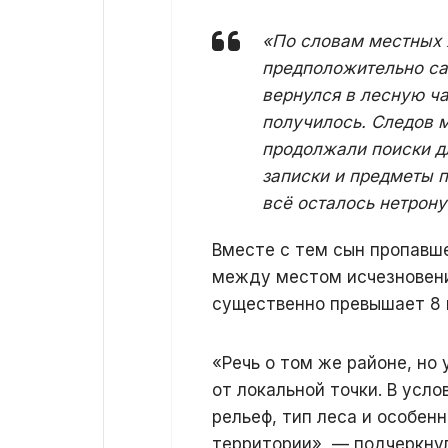
«По словам местных 
предположительно са
вернулся в лесную ча
получилось. Следов 
продолжали поиски д
записки и предметы п
всё осталось нетрон
Вместе с тем сын пропавш
между местом исчезновения
существенно превышает 8 
«Речь о том же районе, но
от локальной точки. В усл
рельеф, тип леса и особен
территории», — подчеркнул