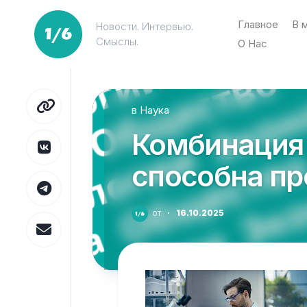
Перейти
к
Главное
В 
Новости. Интервью.
содержанию
Смыслы.
О Нас
в
Наука
Комбинация 
способна пр
от
·
16.10.2025