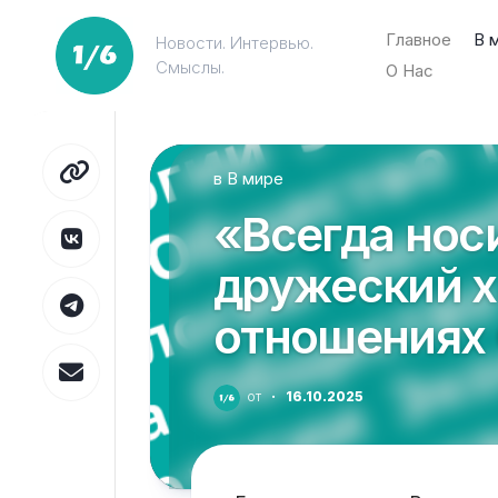
Перейти
к
Главное
В 
Новости. Интервью.
содержанию
Смыслы.
О Нас
в
В мире
«Всегда нос
дружеский х
отношениях 
от
·
16.10.2025