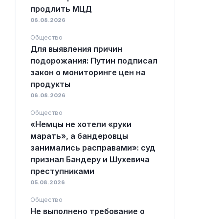
продлить МЦД
06.08.2026
Общество
Для выявления причин
подорожания: Путин подписал
закон о мониторинге цен на
продукты
06.08.2026
Общество
«Немцы не хотели «руки
марать», а бандеровцы
занимались расправами»: суд
признал Бандеру и Шухевича
преступниками
05.08.2026
Общество
Не выполнено требование о