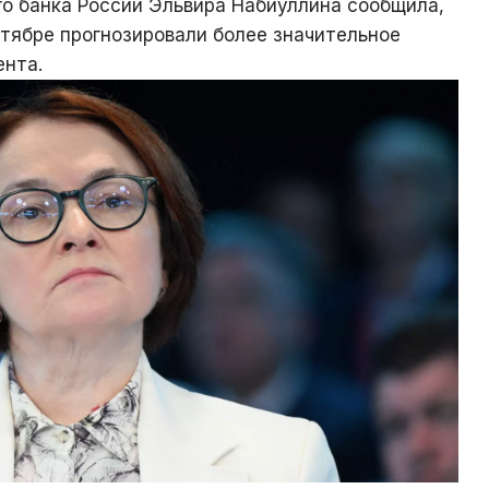
о банка России Эльвира Набиуллина сообщила,
нтябре прогнозировали более значительное
ента.