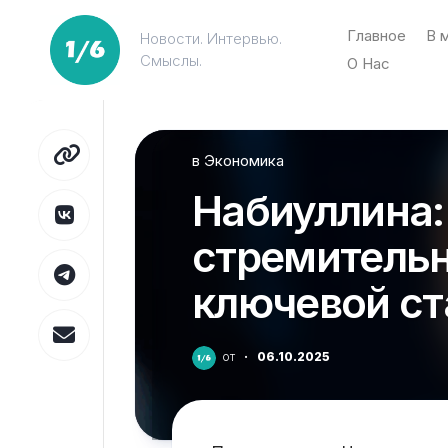
Перейти
к
Главное
В 
Новости. Интервью.
содержанию
Смыслы.
О Нас
в
Экономика
Набиуллина:
стремитель
ключевой ст
от
·
06.10.2025