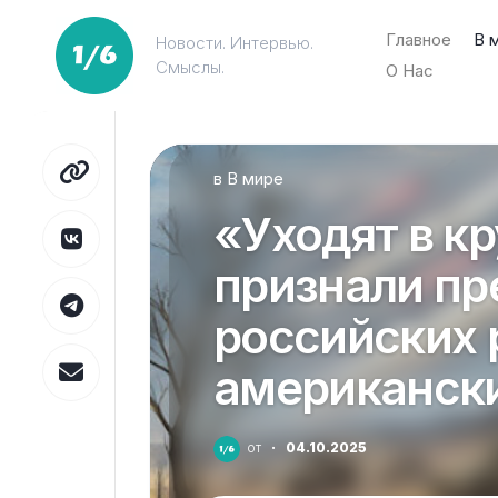
Перейти
к
Главное
В 
Новости. Интервью.
содержанию
Смыслы.
О Нас
в
В мире
«Уходят в кр
признали пр
российских 
американски
от
·
04.10.2025