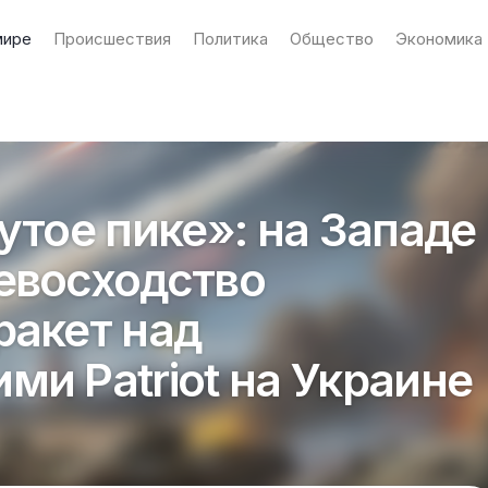
мире
Происшествия
Политика
Общество
Экономика
утое пике»: на Западе
евосходство
ракет над
ми Patriot на Украине